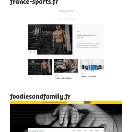
france-sports.fr
foodiesandfamily.fr