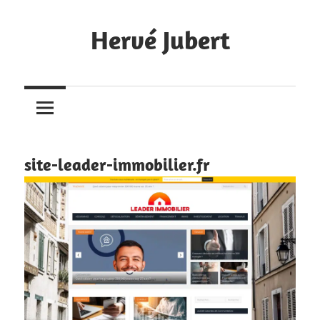
Skip
to
Hervé Jubert
content
Création
de
sites
Internet
site-leader-immobilier.fr