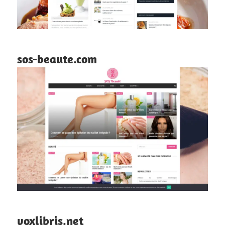
sos-beaute.com
voxlibris.net