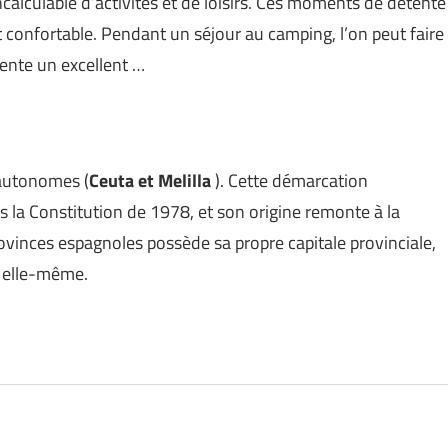
alculable d’activités et de loisirs. Ces moments de détente
t confortable. Pendant un séjour au camping, l’on peut faire
ente un excellent …
 autonomes (
Ceuta et Melilla
). Cette démarcation
ns la Constitution de 1978, et son origine remonte à la
ovinces espagnoles possède sa propre capitale provinciale,
 elle-même.