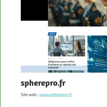
spherepro.fr
Site web :
www.spherepro.fr